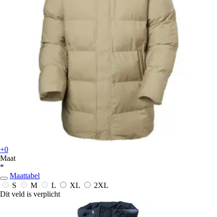
+0
Maat
*
Maattabel
S
M
L
XL
2XL
Dit veld is verplicht