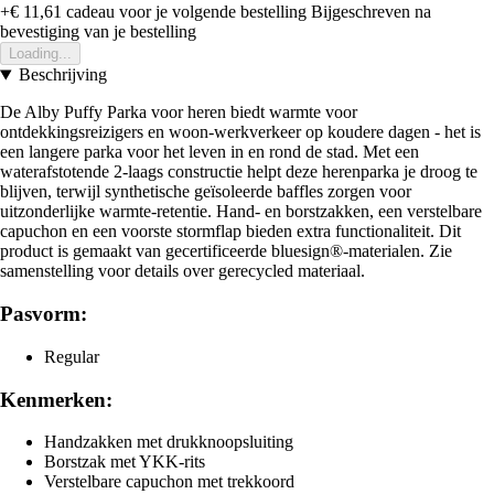
+€ 11,61
cadeau voor je volgende bestelling
Bijgeschreven na
bevestiging van je bestelling
Loading...
Beschrijving
De Alby Puffy Parka voor heren biedt warmte voor
ontdekkingsreizigers en woon-werkverkeer op koudere dagen - het is
een langere parka voor het leven in en rond de stad. Met een
waterafstotende 2-laags constructie helpt deze herenparka je droog te
blijven, terwijl synthetische geïsoleerde baffles zorgen voor
uitzonderlijke warmte-retentie. Hand- en borstzakken, een verstelbare
capuchon en een voorste stormflap bieden extra functionaliteit. Dit
product is gemaakt van gecertificeerde bluesign®-materialen. Zie
samenstelling voor details over gerecycled materiaal.
Pasvorm:
Regular
Kenmerken:
Handzakken met drukknoopsluiting
Borstzak met YKK-rits
Verstelbare capuchon met trekkoord