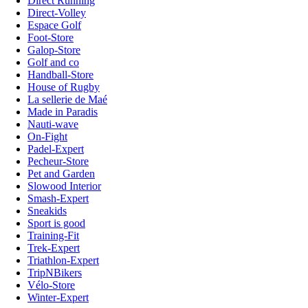
Direct Running
Direct-Volley
Espace Golf
Foot-Store
Galop-Store
Golf and co
Handball-Store
House of Rugby
La sellerie de Maé
Made in Paradis
Nauti-wave
On-Fight
Padel-Expert
Pecheur-Store
Pet and Garden
Slowood Interior
Smash-Expert
Sneakids
Sport is good
Training-Fit
Trek-Expert
Triathlon-Expert
TripNBikers
Vélo-Store
Winter-Expert