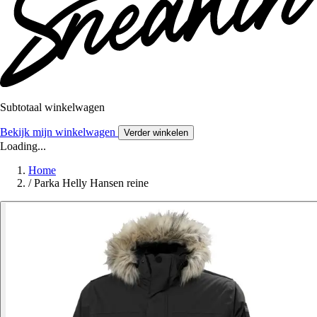
Subtotaal winkelwagen
Bekijk mijn winkelwagen
Verder winkelen
Loading...
Home
/
Parka Helly Hansen reine