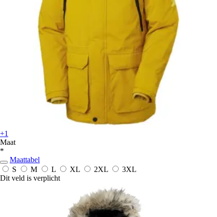
+1
Maat
*
Maattabel
S
M
L
XL
2XL
3XL
Dit veld is verplicht