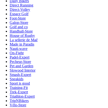
Daily Bikers
Direct Running
Direct-Volley
Espace Golf
Foot-Store
Galop-Store
Golf and co
Handball-Store
House of Rugby
La sellerie de Maé
Made in Paradis
Nauti-wave
On-Fight
Padel-Expert
Pecheur-Store
Pet and Garden
Slowood Interior
Smash-Expert
Sneakids
Sport is good
Training-Fit
Trek-Expert
Triathlon-Expert
TripNBikers
Vélo-Store