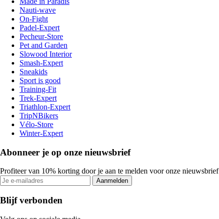
Made in Paradis
Nauti-wave
On-Fight
Padel-Expert
Pecheur-Store
Pet and Garden
Slowood Interior
Smash-Expert
Sneakids
Sport is good
Training-Fit
Trek-Expert
Triathlon-Expert
TripNBikers
Vélo-Store
Winter-Expert
Abonneer je op onze nieuwsbrief
Profiteer van 10% korting door je aan te melden voor onze nieuwsbrief
Aanmelden
Blijf verbonden