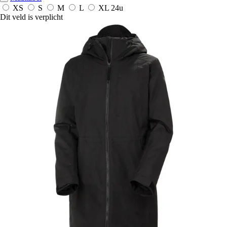
XS
S
M
L
XL
24u
Dit veld is verplicht