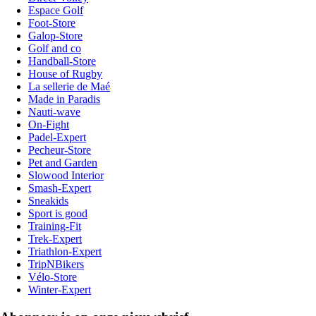
Espace Golf
Foot-Store
Galop-Store
Golf and co
Handball-Store
House of Rugby
La sellerie de Maé
Made in Paradis
Nauti-wave
On-Fight
Padel-Expert
Pecheur-Store
Pet and Garden
Slowood Interior
Smash-Expert
Sneakids
Sport is good
Training-Fit
Trek-Expert
Triathlon-Expert
TripNBikers
Vélo-Store
Winter-Expert