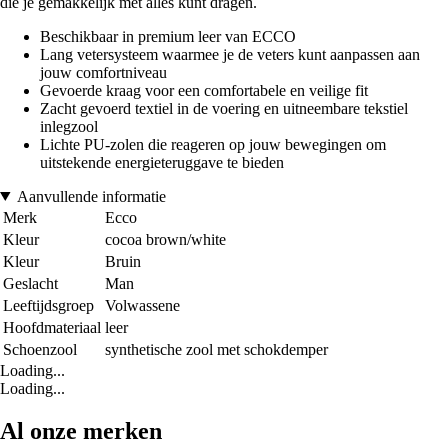
die je gemakkelijk met alles kunt dragen.
Beschikbaar in premium leer van ECCO
Lang vetersysteem waarmee je de veters kunt aanpassen aan
jouw comfortniveau
Gevoerde kraag voor een comfortabele en veilige fit
Zacht gevoerd textiel in de voering en uitneembare tekstiel
inlegzool
Lichte PU-zolen die reageren op jouw bewegingen om
uitstekende energieteruggave te bieden
Aanvullende informatie
Merk
Ecco
Kleur
cocoa brown/white
Kleur
Bruin
Geslacht
Man
Leeftijdsgroep
Volwassene
Hoofdmateriaal
leer
Schoenzool
synthetische zool met schokdemper
Loading...
Loading...
Al onze merken