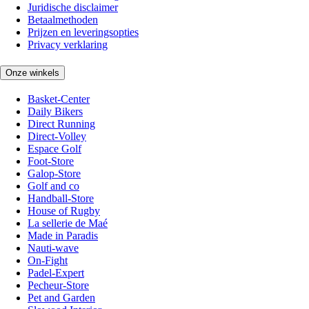
Juridische disclaimer
Betaalmethoden
Prijzen en leveringsopties
Privacy verklaring
Onze winkels
Basket-Center
Daily Bikers
Direct Running
Direct-Volley
Espace Golf
Foot-Store
Galop-Store
Golf and co
Handball-Store
House of Rugby
La sellerie de Maé
Made in Paradis
Nauti-wave
On-Fight
Padel-Expert
Pecheur-Store
Pet and Garden