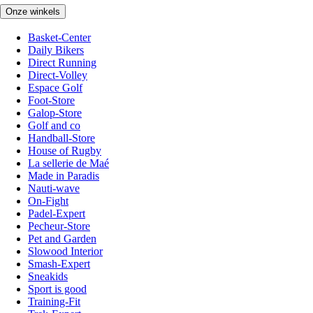
Onze winkels
Basket-Center
Daily Bikers
Direct Running
Direct-Volley
Espace Golf
Foot-Store
Galop-Store
Golf and co
Handball-Store
House of Rugby
La sellerie de Maé
Made in Paradis
Nauti-wave
On-Fight
Padel-Expert
Pecheur-Store
Pet and Garden
Slowood Interior
Smash-Expert
Sneakids
Sport is good
Training-Fit