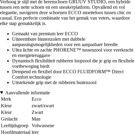
Verhoog je stijl met de herenschoen GRUUV STUDIO, een hybride
tussen een nette schoen en een sneakerplatform. Opvallend en vol
elegantie, navigeren deze schoenen ECCO moeiteloos tussen chic en
casual. Een perfecte combinatie van het gemak van veters, waardoor
elke stap gemakkelijk is.
Gemaakt van premium leer ECCO
Uitneembare binnenzolen met dubbele
aanpassingsmogelijkheden voor een aanpasbare breedte
Ultra lichte en zachte PHORENE™ tussenzool voor veerkracht
en energieteruggave
Dynamisch flexibiliteit rubberen loopzool die je grip en flexibele
voetbeweging biedt
Dempend en flexibel door ECCO FLUIDFORM™ Direct
Comfort technologie
Uitstekende grip met de rubberen buitenzool
Aanvullende informatie
Merk
Ecco
Kleur
zwart/zwart
Kleur
Zwart
Geslacht
Man
Leeftijdsgroep
Volwassene
Hoofdmateriaal
leer