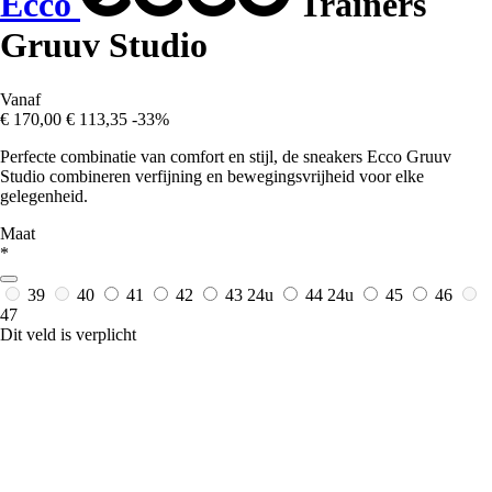
Ecco
Trainers
Gruuv Studio
Vanaf
€ 170,00
€ 113,35
-33%
Perfecte combinatie van comfort en stijl, de sneakers Ecco Gruuv
Studio combineren verfijning en bewegingsvrijheid voor elke
gelegenheid.
Maat
*
39
40
41
42
43
24u
44
24u
45
46
47
Dit veld is verplicht