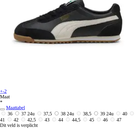
+-2
Maat
*
Maattabel
36
37
24u
37,5
38
24u
38,5
39
24u
40
41
42
42,5
43
44
44,5
45
46
47
Dit veld is verplicht