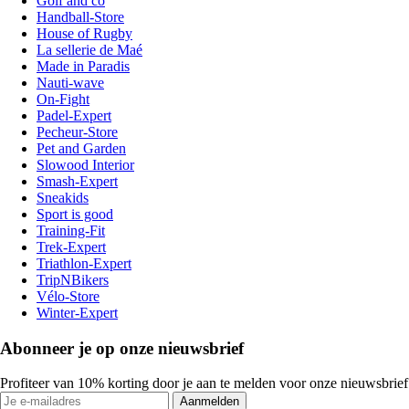
Golf and co
Handball-Store
House of Rugby
La sellerie de Maé
Made in Paradis
Nauti-wave
On-Fight
Padel-Expert
Pecheur-Store
Pet and Garden
Slowood Interior
Smash-Expert
Sneakids
Sport is good
Training-Fit
Trek-Expert
Triathlon-Expert
TripNBikers
Vélo-Store
Winter-Expert
Abonneer je op onze nieuwsbrief
Profiteer van 10% korting door je aan te melden voor onze nieuwsbrief
Aanmelden