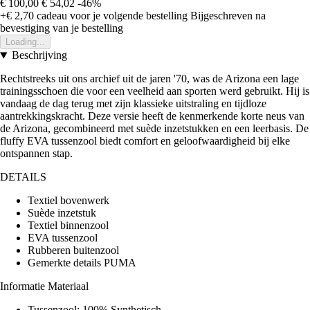
€ 100,00
€ 54,02
-46%
+€ 2,70
cadeau voor je volgende bestelling
Bijgeschreven na
bevestiging van je bestelling
Loading...
Beschrijving
Rechtstreeks uit ons archief uit de jaren '70, was de Arizona een lage
trainingsschoen die voor een veelheid aan sporten werd gebruikt. Hij is
vandaag de dag terug met zijn klassieke uitstraling en tijdloze
aantrekkingskracht. Deze versie heeft de kenmerkende korte neus van
de Arizona, gecombineerd met suède inzetstukken en een leerbasis. De
fluffy EVA tussenzool biedt comfort en geloofwaardigheid bij elke
ontspannen stap.
DETAILS
Textiel bovenwerk
Suède inzetstuk
Textiel binnenzool
EVA tussenzool
Rubberen buitenzool
Gemerkte details PUMA
Informatie Materiaal
Tussenzool: 100% Synthetisch