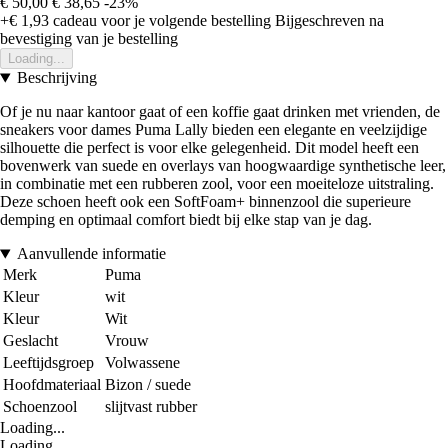
€ 50,00
€ 38,65
-23%
+€ 1,93
cadeau voor je volgende bestelling
Bijgeschreven na
bevestiging van je bestelling
Loading...
Beschrijving
Of je nu naar kantoor gaat of een koffie gaat drinken met vrienden, de
sneakers voor dames Puma Lally bieden een elegante en veelzijdige
silhouette die perfect is voor elke gelegenheid. Dit model heeft een
bovenwerk van suede en overlays van hoogwaardige synthetische leer,
in combinatie met een rubberen zool, voor een moeiteloze uitstraling.
Deze schoen heeft ook een SoftFoam+ binnenzool die superieure
demping en optimaal comfort biedt bij elke stap van je dag.
Aanvullende informatie
Merk
Puma
Kleur
wit
Kleur
Wit
Geslacht
Vrouw
Leeftijdsgroep
Volwassene
Hoofdmateriaal
Bizon / suede
Schoenzool
slijtvast rubber
Loading...
Loading...