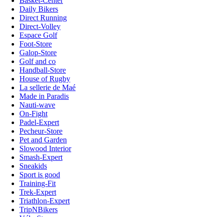
Basket-Center
Daily Bikers
Direct Running
Direct-Volley
Espace Golf
Foot-Store
Galop-Store
Golf and co
Handball-Store
House of Rugby
La sellerie de Maé
Made in Paradis
Nauti-wave
On-Fight
Padel-Expert
Pecheur-Store
Pet and Garden
Slowood Interior
Smash-Expert
Sneakids
Sport is good
Training-Fit
Trek-Expert
Triathlon-Expert
TripNBikers