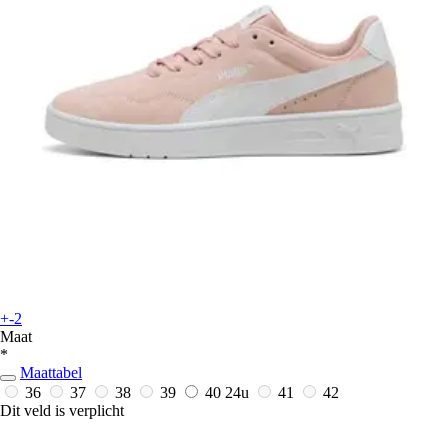
+-2
Maat
*
Maattabel
36
37
38
39
40
24u
41
42
Dit veld is verplicht