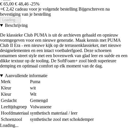
€ 65,00
€ 48,46
-25%
+€ 2,42
cadeau voor je volgende bestelling
Bijgeschreven na
bevestiging van je bestelling
Loading...
Beschrijving
De klassieke Club PUMA is uit de archieven gehaald en opnieuw
vormgegeven voor een nieuwe generatie. Maak kennis met PUMA
Club II Era - een nieuwe kijk op de terrassenklassieker, met nieuwe
designelementen en een intact voetbalerfgoed. Deze schoenen
omarmen street style met een bovenwerk van glad leer en suède en een
dikke textuur op de tooling. De SoftFoam+ zool biedt superieure
demping en optimaal comfort op elk moment van de dag.
Aanvullende informatie
Merk
Puma
Kleur
wit
Kleur
Wit
Geslacht
Gemengd
Leeftijdsgroep
Volwassene
Hoofdmateriaal
synthetisch materiaal / leer
Schoenzool
synthetische zool met schokdemper
Loading...