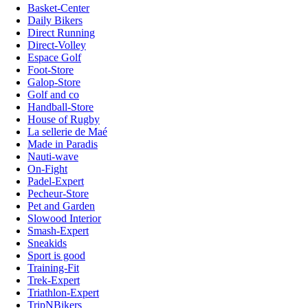
Basket-Center
Daily Bikers
Direct Running
Direct-Volley
Espace Golf
Foot-Store
Galop-Store
Golf and co
Handball-Store
House of Rugby
La sellerie de Maé
Made in Paradis
Nauti-wave
On-Fight
Padel-Expert
Pecheur-Store
Pet and Garden
Slowood Interior
Smash-Expert
Sneakids
Sport is good
Training-Fit
Trek-Expert
Triathlon-Expert
TripNBikers