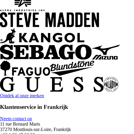
Ontdek al onze merken
Klantenservice in Frankrijk
Neem contact op
11 rue Bernard Maris
37270 Montlouis-sur-Loire, Frankrijk