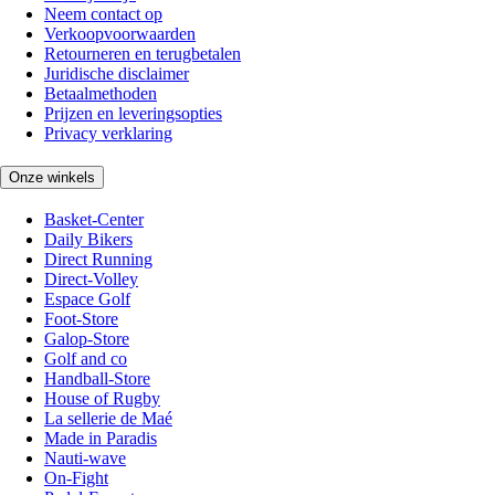
Neem contact op
Verkoopvoorwaarden
Retourneren en terugbetalen
Juridische disclaimer
Betaalmethoden
Prijzen en leveringsopties
Privacy verklaring
Onze winkels
Basket-Center
Daily Bikers
Direct Running
Direct-Volley
Espace Golf
Foot-Store
Galop-Store
Golf and co
Handball-Store
House of Rugby
La sellerie de Maé
Made in Paradis
Nauti-wave
On-Fight