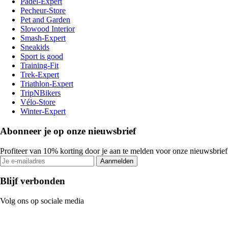
Padel-Expert
Pecheur-Store
Pet and Garden
Slowood Interior
Smash-Expert
Sneakids
Sport is good
Training-Fit
Trek-Expert
Triathlon-Expert
TripNBikers
Vélo-Store
Winter-Expert
Abonneer je op onze nieuwsbrief
Profiteer van 10% korting door je aan te melden voor onze nieuwsbrief
Aanmelden
Blijf verbonden
Volg ons op sociale media