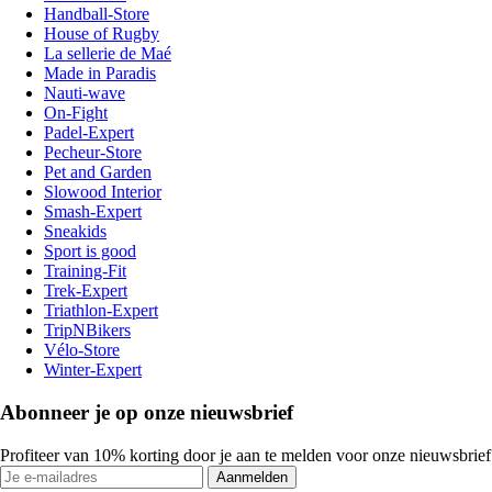
Handball-Store
House of Rugby
La sellerie de Maé
Made in Paradis
Nauti-wave
On-Fight
Padel-Expert
Pecheur-Store
Pet and Garden
Slowood Interior
Smash-Expert
Sneakids
Sport is good
Training-Fit
Trek-Expert
Triathlon-Expert
TripNBikers
Vélo-Store
Winter-Expert
Abonneer je op onze nieuwsbrief
Profiteer van 10% korting door je aan te melden voor onze nieuwsbrief
Aanmelden