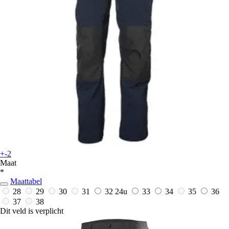
+-2
Maat
*
Maattabel
28
29
30
31
32
24u
33
34
35
36
37
38
Dit veld is verplicht