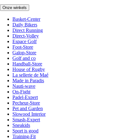
Onze winkels
Basket-Center
Daily Bikers
Direct Running
Direct-Volley
Espace Golf
Foot-Store
Galop-Store
Golf and co
Handball-Store
House of Rugby
La sellerie de Maé
Made in Paradis
Nauti-wave
On-Fight
Padel-Expert
Pecheur-Store
Pet and Garden
Slowood Interior
Smash-Expert
Sneakids
Sport is good
Training-Fit