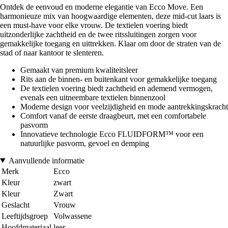
Ontdek de eenvoud en moderne elegantie van Ecco Move. Een
harmonieuze mix van hoogwaardige elementen, deze mid-cut laars is
een must-have voor elke vrouw. De textielen voering biedt
uitzonderlijke zachtheid en de twee ritssluitingen zorgen voor
gemakkelijke toegang en uittrekken. Klaar om door de straten van de
stad of naar kantoor te slenteren.
Gemaakt van premium kwaliteitsleer
Rits aan de binnen- en buitenkant voor gemakkelijke toegang
De textielen voering biedt zachtheid en ademend vermogen,
evenals een uitneembare textielen binnenzool
Moderne design voor veelzijdigheid en mode aantrekkingskracht
Comfort vanaf de eerste draagbeurt, met een comfortabele
pasvorm
Innovatieve technologie Ecco FLUIDFORM™ voor een
natuurlijke pasvorm, gevoel en demping
Aanvullende informatie
Merk
Ecco
Kleur
zwart
Kleur
Zwart
Geslacht
Vrouw
Leeftijdsgroep
Volwassene
Hoofdmateriaal
leer