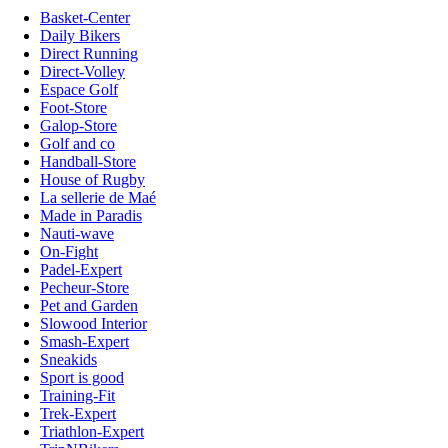
Basket-Center
Daily Bikers
Direct Running
Direct-Volley
Espace Golf
Foot-Store
Galop-Store
Golf and co
Handball-Store
House of Rugby
La sellerie de Maé
Made in Paradis
Nauti-wave
On-Fight
Padel-Expert
Pecheur-Store
Pet and Garden
Slowood Interior
Smash-Expert
Sneakids
Sport is good
Training-Fit
Trek-Expert
Triathlon-Expert