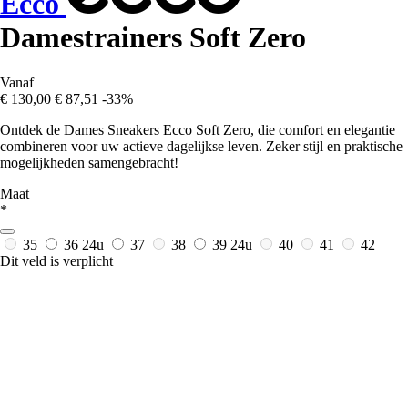
Ecco
Damestrainers Soft Zero
Vanaf
€ 130,00
€ 87,51
-33%
Ontdek de Dames Sneakers Ecco Soft Zero, die comfort en elegantie
combineren voor uw actieve dagelijkse leven. Zeker stijl en praktische
mogelijkheden samengebracht!
Maat
*
35
36
24u
37
38
39
24u
40
41
42
Dit veld is verplicht