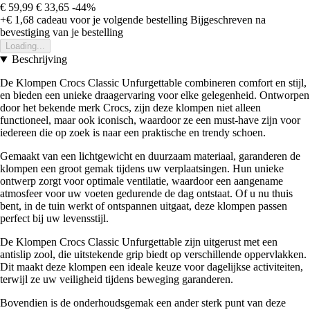
€ 59,99
€ 33,65
-44%
+€ 1,68
cadeau voor je volgende bestelling
Bijgeschreven na
bevestiging van je bestelling
Loading...
Beschrijving
De Klompen Crocs Classic Unfurgettable combineren comfort en stijl,
en bieden een unieke draagervaring voor elke gelegenheid. Ontworpen
door het bekende merk Crocs, zijn deze klompen niet alleen
functioneel, maar ook iconisch, waardoor ze een must-have zijn voor
iedereen die op zoek is naar een praktische en trendy schoen.
Gemaakt van een lichtgewicht en duurzaam materiaal, garanderen de
klompen een groot gemak tijdens uw verplaatsingen. Hun unieke
ontwerp zorgt voor optimale ventilatie, waardoor een aangename
atmosfeer voor uw voeten gedurende de dag ontstaat. Of u nu thuis
bent, in de tuin werkt of ontspannen uitgaat, deze klompen passen
perfect bij uw levensstijl.
De Klompen Crocs Classic Unfurgettable zijn uitgerust met een
antislip zool, die uitstekende grip biedt op verschillende oppervlakken.
Dit maakt deze klompen een ideale keuze voor dagelijkse activiteiten,
terwijl ze uw veiligheid tijdens beweging garanderen.
Bovendien is de onderhoudsgemak een ander sterk punt van deze