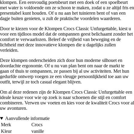
klompen. Een eenvoudig poetsbeurt met een doek of een spoelbeurt
met water is voldoende om ze schoon te maken, zodat u ze altijd fris en
presentabel kunt houden. Of u nu aan het tuinieren bent of van een
dagje buiten genieten, u zult de praktische voordelen waarderen.
Door te kiezen voor de Klompen Crocs Classic Unfurgettable, kiest u
voor een tijdloos model dat de ontspannen geest belichaamt zonder het
comfort te verwaarlozen. Beleef de vrijheid van beweging en de
lichtheid met deze innovatieve klompen die u dagelijks zullen
verleiden.
Deze klompen onderscheiden zich door hun moderne silhouet en
doordachte ergonomie. Of u nu van plan bent om naar de markt te
gaan of thuis te ontspannen, ze passen bij al uw activiteiten. Met hun
gedurfde ontwerp voegen ze een vleugje persoonlijkheid toe aan uw
outfit, terwijl ze toch casual elegant blijven.
Om al deze redenen zijn de Klompen Crocs Classic Unfurgettable een
ideale keuze voor wie op zoek is naar schoenen die stijl en comfort
combineren. Verwen uw voeten en kies voor de kwaliteit Crocs voor al
uw avonturen.
Aanvullende informatie
Merk
Crocs
Kleur
vanille