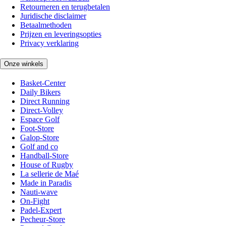
Retourneren en terugbetalen
Juridische disclaimer
Betaalmethoden
Prijzen en leveringsopties
Privacy verklaring
Onze winkels
Basket-Center
Daily Bikers
Direct Running
Direct-Volley
Espace Golf
Foot-Store
Galop-Store
Golf and co
Handball-Store
House of Rugby
La sellerie de Maé
Made in Paradis
Nauti-wave
On-Fight
Padel-Expert
Pecheur-Store