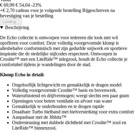
€ 69,99
€ 54,04
-23%
+€ 2,70
cadeau voor je volgende bestelling
Bijgeschreven na
bevestiging van je bestelling
Loading...
Beschrijving
De Echo collectie is ontworpen voor iedereen die look niet wil
opofferen voor comfort. Deze volledig voorgevormde klomp is
allesbehalve conformistisch met zijn gedurfde snijwerk en sportieve
inspiratie die de stedelijke stijlcodes respecteert. Ontworpen in
Croslite™ met een LiteRide™ inlegzool, houdt de Echo collectie je
comfortabel tijdens je wandelingen door de stad.
Klomp Echo in detail:
Ongelooflijk lichtgewicht en gemakkelijk te dragen model
Volledig voorgevormde Croslite™ basis en bovenwerk.
Waterafstotend en drijfvermogen; weegt slechts een paar gram
Openingen voor betere ventilatie en afvoer van water
Gemakkelijk te onderhouden en te drogen rapide
Draaibare Turbo hielband met hielversterking voor extra comfort
Aanpasbaar met de Jibbitz™
Ondersteuning met dubbele dichtheid met Croslite™ zool en
LiteRide™ binnenzool.