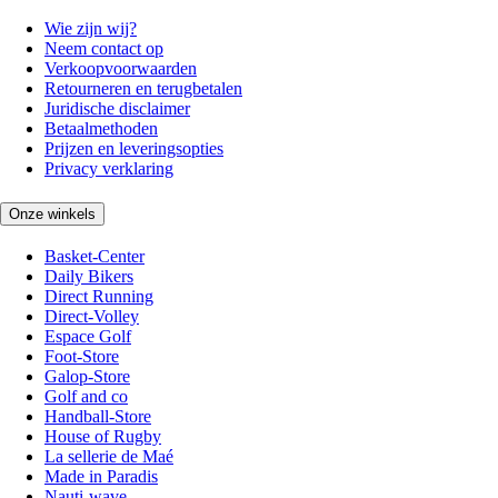
Wie zijn wij?
Neem contact op
Verkoopvoorwaarden
Retourneren en terugbetalen
Juridische disclaimer
Betaalmethoden
Prijzen en leveringsopties
Privacy verklaring
Onze winkels
Basket-Center
Daily Bikers
Direct Running
Direct-Volley
Espace Golf
Foot-Store
Galop-Store
Golf and co
Handball-Store
House of Rugby
La sellerie de Maé
Made in Paradis
Nauti-wave