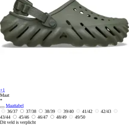
+1
Maat
*
Maattabel
36/37
37/38
38/39
39/40
41/42
42/43
43/44
45/46
46/47
48/49
49/50
Dit veld is verplicht