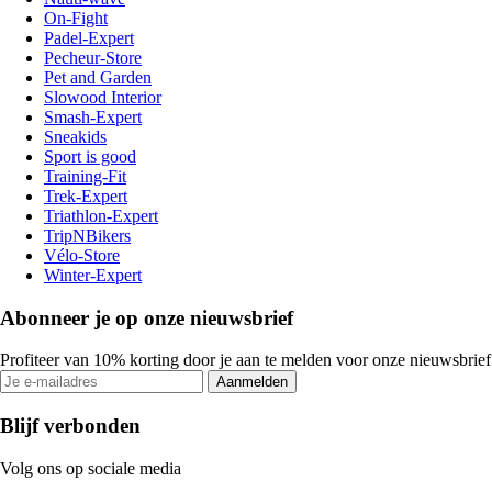
On-Fight
Padel-Expert
Pecheur-Store
Pet and Garden
Slowood Interior
Smash-Expert
Sneakids
Sport is good
Training-Fit
Trek-Expert
Triathlon-Expert
TripNBikers
Vélo-Store
Winter-Expert
Abonneer je op onze nieuwsbrief
Profiteer van 10% korting door je aan te melden voor onze nieuwsbrief
Aanmelden
Blijf verbonden
Volg ons op sociale media