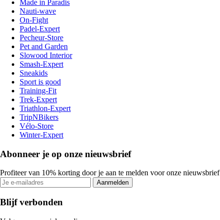
Made in Paradis
Nauti-wave
On-Fight
Padel-Expert
Pecheur-Store
Pet and Garden
Slowood Interior
Smash-Expert
Sneakids
Sport is good
Training-Fit
Trek-Expert
Triathlon-Expert
TripNBikers
Vélo-Store
Winter-Expert
Abonneer je op onze nieuwsbrief
Profiteer van 10% korting door je aan te melden voor onze nieuwsbrief
Aanmelden
Blijf verbonden