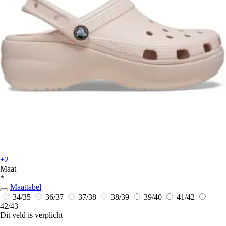
+2
Maat
*
Maattabel
34/35
36/37
37/38
38/39
39/40
41/42
42/43
Dit veld is verplicht