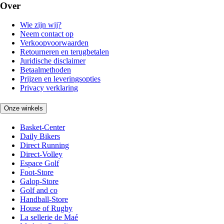
Over
Wie zijn wij?
Neem contact op
Verkoopvoorwaarden
Retourneren en terugbetalen
Juridische disclaimer
Betaalmethoden
Prijzen en leveringsopties
Privacy verklaring
Onze winkels
Basket-Center
Daily Bikers
Direct Running
Direct-Volley
Espace Golf
Foot-Store
Galop-Store
Golf and co
Handball-Store
House of Rugby
La sellerie de Maé