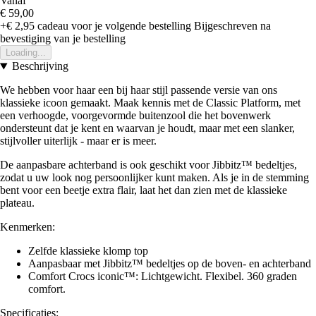
Vanaf
€ 59,00
+€ 2,95
cadeau voor je volgende bestelling
Bijgeschreven na
bevestiging van je bestelling
Loading...
Beschrijving
We hebben voor haar een bij haar stijl passende versie van ons
klassieke icoon gemaakt. Maak kennis met de Classic Platform, met
een verhoogde, voorgevormde buitenzool die het bovenwerk
ondersteunt dat je kent en waarvan je houdt, maar met een slanker,
stijlvoller uiterlijk - maar er is meer.
De aanpasbare achterband is ook geschikt voor Jibbitz™ bedeltjes,
zodat u uw look nog persoonlijker kunt maken. Als je in de stemming
bent voor een beetje extra flair, laat het dan zien met de klassieke
plateau.
Kenmerken:
Zelfde klassieke klomp top
Aanpasbaar met Jibbitz™ bedeltjes op de boven- en achterband
Comfort Crocs iconic™: Lichtgewicht. Flexibel. 360 graden
comfort.
Specificaties: