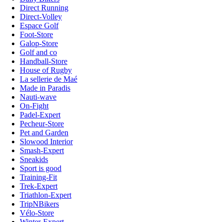
Direct Running
Direct-Volley
Espace Golf
Foot-Store
Galop-Store
Golf and co
Handball-Store
House of Rugby
La sellerie de Maé
Made in Paradis
Nauti-wave
On-Fight
Padel-Expert
Pecheur-Store
Pet and Garden
Slowood Interior
Smash-Expert
Sneakids
Sport is good
Training-Fit
Trek-Expert
Triathlon-Expert
TripNBikers
Vélo-Store
Winter-Expert