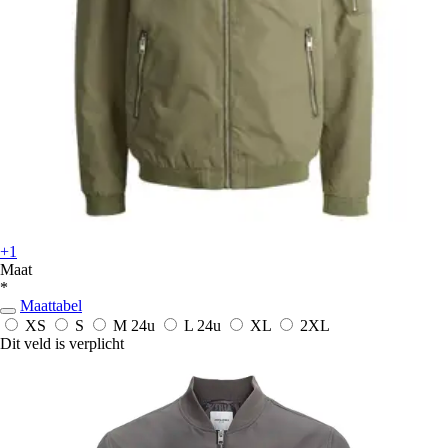
+1
Maat
*
Maattabel
XS
S
M
24u
L
24u
XL
2XL
Dit veld is verplicht