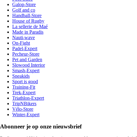
Galop-Store
Golf and co
Handball-Store
House of Rugby
La sellerie de Maé
Made in Paradis
Nauti-wave
On-Fight
Padel-Expert
Pecheur-Store
Pet and Garden
Slowood Interior
Smash-Expert
Sneakids
Sport is good
Training-Fit
Trek-Expert
Triathlon-Expert
TripNBikers
Vélo-Store
Winter-Expert
Abonneer je op onze nieuwsbrief