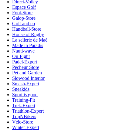
Direct-Volley
Espace Golf
Foot-Store
Galop-Store
Golf and co
Handball-Store
House of Rugby
La sellerie de Maé
Made in Paradis
Nauti-wave
On-Fight
Padel-Expert
Pecheur-Store
Pet and Garden
Slowood Interior
Smash-Expert
Sneakids
Sport is good
Training-Fit
Trek-Expert
Triathlon-Expert
TripNBikers
Vélo-Store
Winter-Expert