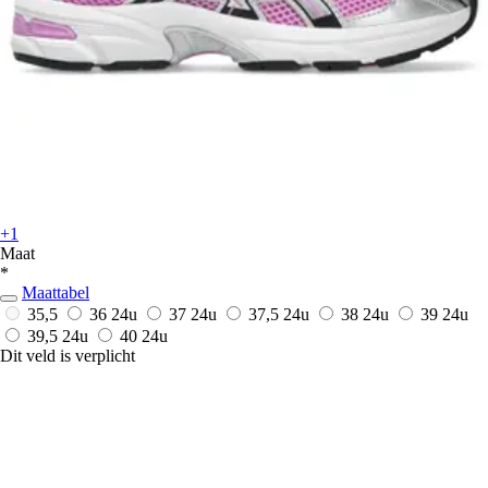
+1
Maat
*
Maattabel
35,5
36
24u
37
24u
37,5
24u
38
24u
39
24u
39,5
24u
40
24u
Dit veld is verplicht