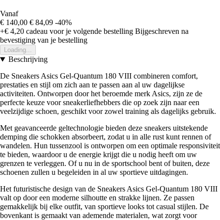
Vanaf
€ 140,00
€ 84,09
-40%
+€ 4,20
cadeau voor je volgende bestelling
Bijgeschreven na
bevestiging van je bestelling
Loading...
Beschrijving
De Sneakers Asics Gel-Quantum 180 VIII combineren comfort,
prestaties en stijl om zich aan te passen aan al uw dagelijkse
activiteiten. Ontworpen door het beroemde merk Asics, zijn ze de
perfecte keuze voor sneakerliefhebbers die op zoek zijn naar een
veelzijdige schoen, geschikt voor zowel training als dagelijks gebruik.
Met geavanceerde geltechnologie bieden deze sneakers uitstekende
demping die schokken absorbeert, zodat u in alle rust kunt rennen of
wandelen. Hun tussenzool is ontworpen om een optimale responsiviteit
te bieden, waardoor u de energie krijgt die u nodig heeft om uw
grenzen te verleggen. Of u nu in de sportschool bent of buiten, deze
schoenen zullen u begeleiden in al uw sportieve uitdagingen.
Het futuristische design van de Sneakers Asics Gel-Quantum 180 VIII
valt op door een moderne silhoutte en strakke lijnen. Ze passen
gemakkelijk bij elke outfit, van sportieve looks tot casual stijlen. De
bovenkant is gemaakt van ademende materialen, wat zorgt voor