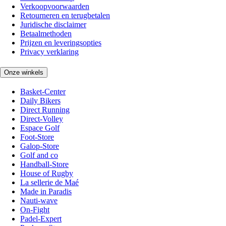
Verkoopvoorwaarden
Retourneren en terugbetalen
Juridische disclaimer
Betaalmethoden
Prijzen en leveringsopties
Privacy verklaring
Onze winkels
Basket-Center
Daily Bikers
Direct Running
Direct-Volley
Espace Golf
Foot-Store
Galop-Store
Golf and co
Handball-Store
House of Rugby
La sellerie de Maé
Made in Paradis
Nauti-wave
On-Fight
Padel-Expert