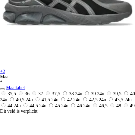
+2
Maat
*
Maattabel
35,5
36
37
37,5
38
24u
39
24u
39,5
40
24u
40,5
24u
41,5
24u
42
24u
42,5
24u
43,5
24u
44
24u
44,5
24u
45
24u
46
24u
46,5
48
49
Dit veld is verplicht