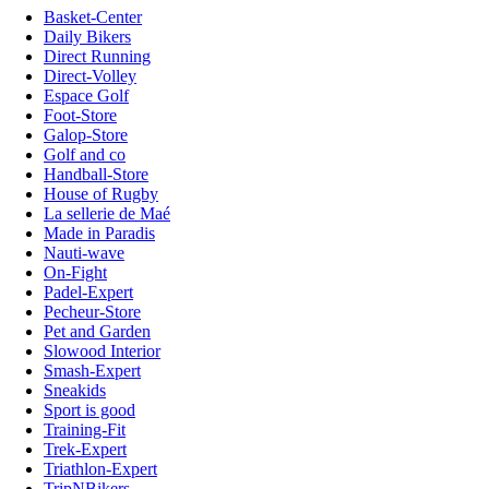
Basket-Center
Daily Bikers
Direct Running
Direct-Volley
Espace Golf
Foot-Store
Galop-Store
Golf and co
Handball-Store
House of Rugby
La sellerie de Maé
Made in Paradis
Nauti-wave
On-Fight
Padel-Expert
Pecheur-Store
Pet and Garden
Slowood Interior
Smash-Expert
Sneakids
Sport is good
Training-Fit
Trek-Expert
Triathlon-Expert
TripNBikers