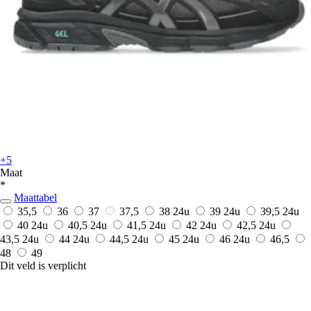
+5
Maat
*
Maattabel
35,5
36
37
37,5
38
24u
39
24u
39,5
24u
40
24u
40,5
24u
41,5
24u
42
24u
42,5
24u
43,5
24u
44
24u
44,5
24u
45
24u
46
24u
46,5
48
49
Dit veld is verplicht