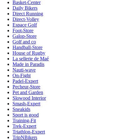
Basket-Center
Daily Bikers
Direct Running
Direct-Volley
Espace Golf
Foot-Store
Galop-Store
Golf and co
Handball-Store
House of Rugby
La sellerie de Maé
Made in Paradis
Nauti-wave
On-Fight
Padel-Expert
Pecheur-Store
Pet and Garden
Slowood Interior
Smash-Expert
Sneakids
Sport is good
Training-Fit
Trek-Expert
Triathlon-Expert
TripNBikers