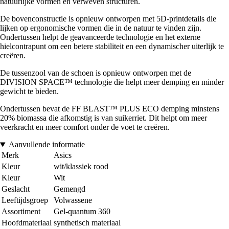
natuurlijke vormen en verweven structuren.
De bovenconstructie is opnieuw ontworpen met 5D-printdetails die
lijken op ergonomische vormen die in de natuur te vinden zijn.
Ondertussen helpt de geavanceerde technologie en het externe
hielcontrapunt om een betere stabiliteit en een dynamischer uiterlijk te
creëren.
De tussenzool van de schoen is opnieuw ontworpen met de
DIVISION SPACE™ technologie die helpt meer demping en minder
gewicht te bieden.
Ondertussen bevat de FF BLAST™ PLUS ECO demping minstens
20% biomassa die afkomstig is van suikerriet. Dit helpt om meer
veerkracht en meer comfort onder de voet te creëren.
Aanvullende informatie
Merk
Asics
Kleur
wit/klassiek rood
Kleur
Wit
Geslacht
Gemengd
Leeftijdsgroep
Volwassene
Assortiment
Gel-quantum 360
Hoofdmateriaal
synthetisch materiaal