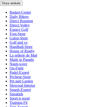
Onze winkels
Basket-Center
Daily Bikers
Direct Running
Direct-Volley
Espace Golf
Foot-Store
Galop-Store
Golf and co
Handball-Store
House of Rugby
La sellerie de Maé
Made in Paradis
Nauti-wave
On-Fight
Padel-Expert
Pecheur-Store
Pet and Garden
Slowood Interior
Smash-Expert
Sneakids
Sport is good
Training-Fit
Trek-Expert