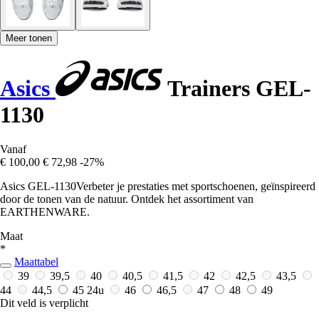
Meer tonen
Asics
Trainers GEL-
1130
Vanaf
€ 100,00
€ 72,98
-27%
Asics GEL-1130Verbeter je prestaties met sportschoenen, geïnspireerd
door de tonen van de natuur. Ontdek het assortiment van
EARTHENWARE.
Maat
*
Maattabel
39
39,5
40
40,5
41,5
42
42,5
43,5
44
44,5
45
24u
46
46,5
47
48
49
Dit veld is verplicht