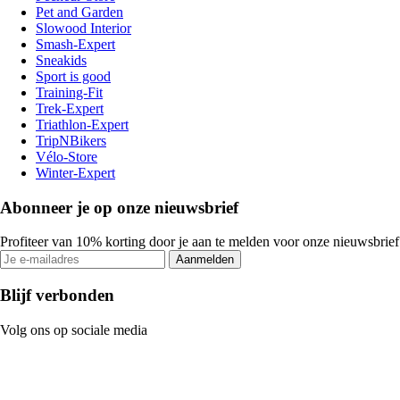
Pet and Garden
Slowood Interior
Smash-Expert
Sneakids
Sport is good
Training-Fit
Trek-Expert
Triathlon-Expert
TripNBikers
Vélo-Store
Winter-Expert
Abonneer je op onze nieuwsbrief
Profiteer van 10% korting door je aan te melden voor onze nieuwsbrief
Aanmelden
Blijf verbonden
Volg ons op sociale media