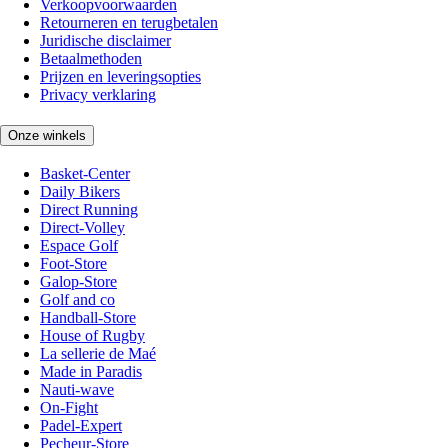
Verkoopvoorwaarden
Retourneren en terugbetalen
Juridische disclaimer
Betaalmethoden
Prijzen en leveringsopties
Privacy verklaring
Onze winkels
Basket-Center
Daily Bikers
Direct Running
Direct-Volley
Espace Golf
Foot-Store
Galop-Store
Golf and co
Handball-Store
House of Rugby
La sellerie de Maé
Made in Paradis
Nauti-wave
On-Fight
Padel-Expert
Pecheur-Store