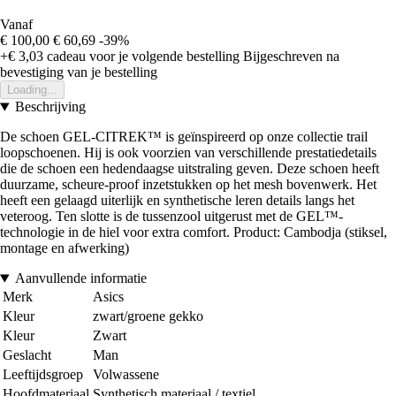
Vanaf
€ 100,00
€ 60,69
-39%
+€ 3,03
cadeau voor je volgende bestelling
Bijgeschreven na
bevestiging van je bestelling
Loading...
Beschrijving
De schoen GEL-CITREK™ is geïnspireerd op onze collectie trail
loopschoenen. Hij is ook voorzien van verschillende prestatiedetails
die de schoen een hedendaagse uitstraling geven. Deze schoen heeft
duurzame, scheure-proof inzetstukken op het mesh bovenwerk. Het
heeft een gelaagd uiterlijk en synthetische leren details langs het
veteroog. Ten slotte is de tussenzool uitgerust met de GEL™-
technologie in de hiel voor extra comfort. Product: Cambodja (stiksel,
montage en afwerking)
Aanvullende informatie
Merk
Asics
Kleur
zwart/groene gekko
Kleur
Zwart
Geslacht
Man
Leeftijdsgroep
Volwassene
Hoofdmateriaal
Synthetisch materiaal / textiel