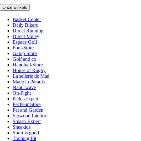
Onze winkels
Basket-Center
Daily Bikers
Direct Running
Direct-Volley
Espace Golf
Foot-Store
Galop-Store
Golf and co
Handball-Store
House of Rugby
La sellerie de Maé
Made in Paradis
Nauti-wave
On-Fight
Padel-Expert
Pecheur-Store
Pet and Garden
Slowood Interior
Smash-Expert
Sneakids
Sport is good
Training-Fit