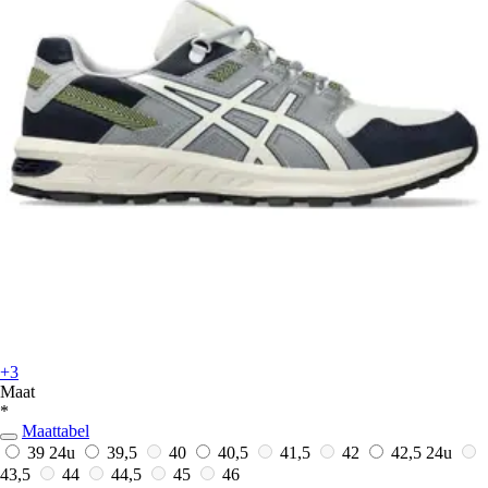
+3
Maat
*
Maattabel
39
24u
39,5
40
40,5
41,5
42
42,5
24u
43,5
44
44,5
45
46