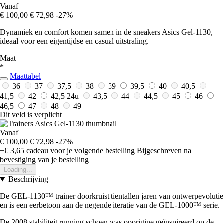
Vanaf
€ 100,00
€ 72,98
-27%
Dynamiek en comfort komen samen in de sneakers Asics Gel-1130,
ideaal voor een eigentijdse en casual uitstraling.
Maat
*
Maattabel
36
37
37,5
38
39
39,5
40
40,5
41,5
42
42,5
24u
43,5
44
44,5
45
46
46,5
47
48
49
Dit veld is verplicht
Vanaf
€ 100,00
€ 72,98
-27%
+€ 3,65
cadeau voor je volgende bestelling
Bijgeschreven na
bevestiging van je bestelling
Loading...
Beschrijving
De GEL-1130™ trainer doorkruist tientallen jaren van ontwerpevolutie
en is een eerbetoon aan de negende iteratie van de GEL-1000™ serie.
De 2008 stabiliteit running schoen was oporigine geïnspireerd op de