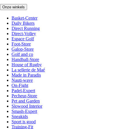
Onze winkels
Basket-Center
Daily Bikers
Direct Running
Direct-Volley
Espace Golf
Foot-Store
Galop-Store
Golf and co
Handball-Store
House of Rugby
La sellerie de Maé
Made in Paradis
Nauti-wave
On-Fight
Padel-Expert
Pecheur-Store
Pet and Garden
Slowood Interior
Smash-Expert
Sneakids
Sport is good
Training-Fit