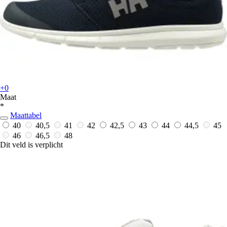
+0
Maat
*
Maattabel
40
40,5
41
42
42,5
43
44
44,5
45
46
46,5
48
Dit veld is verplicht