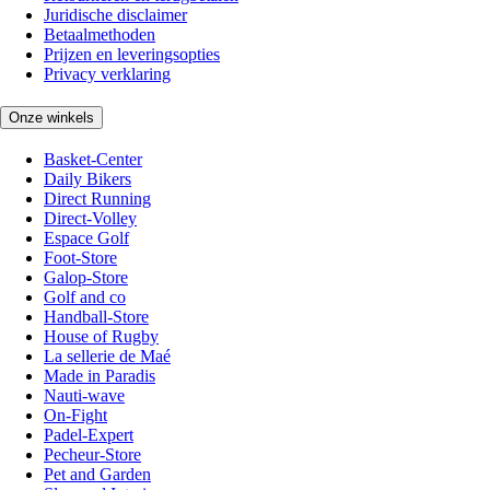
Juridische disclaimer
Betaalmethoden
Prijzen en leveringsopties
Privacy verklaring
Onze winkels
Basket-Center
Daily Bikers
Direct Running
Direct-Volley
Espace Golf
Foot-Store
Galop-Store
Golf and co
Handball-Store
House of Rugby
La sellerie de Maé
Made in Paradis
Nauti-wave
On-Fight
Padel-Expert
Pecheur-Store
Pet and Garden