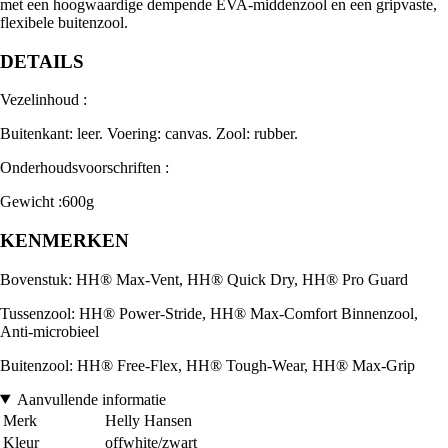
met een hoogwaardige dempende EVA-middenzool en een gripvaste,
flexibele buitenzool.
DETAILS
Vezelinhoud :
Buitenkant: leer. Voering: canvas. Zool: rubber.
Onderhoudsvoorschriften :
Gewicht :600g
KENMERKEN
Bovenstuk: HH® Max-Vent, HH® Quick Dry, HH® Pro Guard
Tussenzool: HH® Power-Stride, HH® Max-Comfort Binnenzool,
Anti-microbieel
Buitenzool: HH® Free-Flex, HH® Tough-Wear, HH® Max-Grip
Aanvullende informatie
Merk
Helly Hansen
Kleur
offwhite/zwart