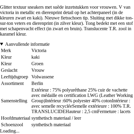
Glitter textuur sneakers met suède inzetstukken voor vrouwen. V van
victoria in metallic en dierenprint detail op het achterpaneel (in de
kleuren zwart en kaki). Nieuwe fietsschoen tip. Sluiting met dikke ton-
sur-ton veters en dierenprint (in zilver kleur). Tong bedekt met een stof
met schapenvacht effect (in zwart en bruin). Translucente T.R. zool in
karamel kleur.
Aanvullende informatie
Merk
Victoria
Kleur
kaki
Kleur
Groen
Geslacht
Vrouw
Leeftijdsgroep
Volwassene
Assortiment
Berlin
Extérieur : 75% polyuréthane 25% cuir de vachette
avec médaille en certification LWG (Leather Working
Samenstelling
Group)Intérieur :60% polyester 40% cotonIntérieur :
avec semelle recycléeSemelle extérieure : 100% T.R.
TRANSLUCIDEHauteur : 2,5 cmFermeture : lacets
Hoofdmateriaal
synthetisch materiaal / leer
Schoenzool
synthetisch materiaal
Loading...