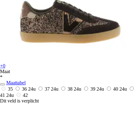
+0
Maat
*
Maattabel
35
36
24u
37
24u
38
24u
39
24u
40
24u
41
24u
42
Dit veld is verplicht