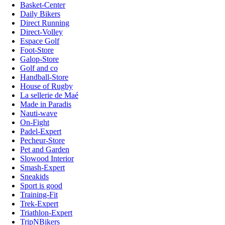
Basket-Center
Daily Bikers
Direct Running
Direct-Volley
Espace Golf
Foot-Store
Galop-Store
Golf and co
Handball-Store
House of Rugby
La sellerie de Maé
Made in Paradis
Nauti-wave
On-Fight
Padel-Expert
Pecheur-Store
Pet and Garden
Slowood Interior
Smash-Expert
Sneakids
Sport is good
Training-Fit
Trek-Expert
Triathlon-Expert
TripNBikers