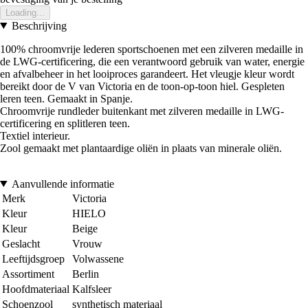
Loading...
Beschrijving
100% chroomvrije lederen sportschoenen met een zilveren medaille in
de LWG-certificering, die een verantwoord gebruik van water, energie
en afvalbeheer in het looiproces garandeert. Het vleugje kleur wordt
bereikt door de V van Victoria en de toon-op-toon hiel. Gespleten
leren teen. Gemaakt in Spanje.
Chroomvrije rundleder buitenkant met zilveren medaille in LWG-
certificering en splitleren teen.
Textiel interieur.
Zool gemaakt met plantaardige oliën in plaats van minerale oliën.
Aanvullende informatie
Merk
Victoria
Kleur
HIELO
Kleur
Beige
Geslacht
Vrouw
Leeftijdsgroep
Volwassene
Assortiment
Berlin
Hoofdmateriaal
Kalfsleer
Schoenzool
synthetisch materiaal