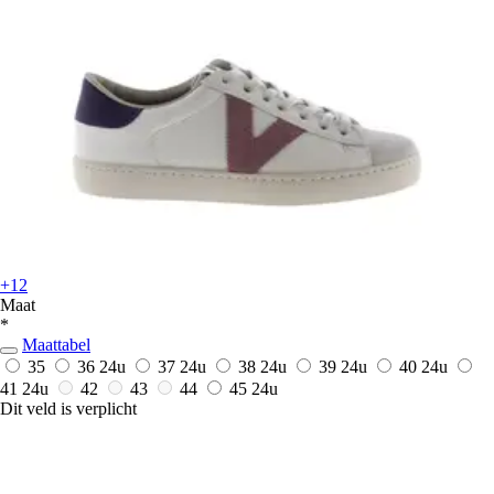
+12
Maat
*
Maattabel
35
36
24u
37
24u
38
24u
39
24u
40
24u
41
24u
42
43
44
45
24u
Dit veld is verplicht