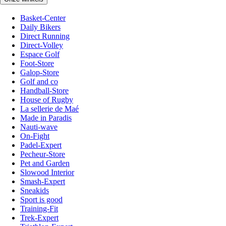
Basket-Center
Daily Bikers
Direct Running
Direct-Volley
Espace Golf
Foot-Store
Galop-Store
Golf and co
Handball-Store
House of Rugby
La sellerie de Maé
Made in Paradis
Nauti-wave
On-Fight
Padel-Expert
Pecheur-Store
Pet and Garden
Slowood Interior
Smash-Expert
Sneakids
Sport is good
Training-Fit
Trek-Expert