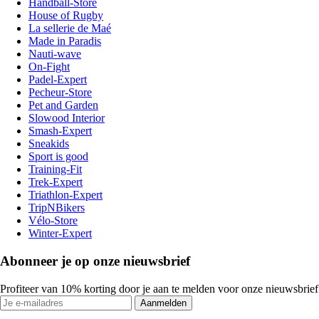
Handball-Store
House of Rugby
La sellerie de Maé
Made in Paradis
Nauti-wave
On-Fight
Padel-Expert
Pecheur-Store
Pet and Garden
Slowood Interior
Smash-Expert
Sneakids
Sport is good
Training-Fit
Trek-Expert
Triathlon-Expert
TripNBikers
Vélo-Store
Winter-Expert
Abonneer je op onze nieuwsbrief
Profiteer van 10% korting door je aan te melden voor onze nieuwsbrief
Aanmelden