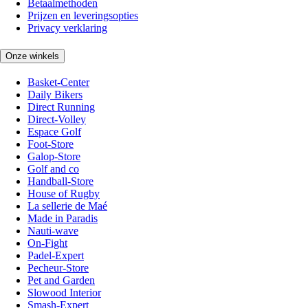
Betaalmethoden
Prijzen en leveringsopties
Privacy verklaring
Onze winkels
Basket-Center
Daily Bikers
Direct Running
Direct-Volley
Espace Golf
Foot-Store
Galop-Store
Golf and co
Handball-Store
House of Rugby
La sellerie de Maé
Made in Paradis
Nauti-wave
On-Fight
Padel-Expert
Pecheur-Store
Pet and Garden
Slowood Interior
Smash-Expert