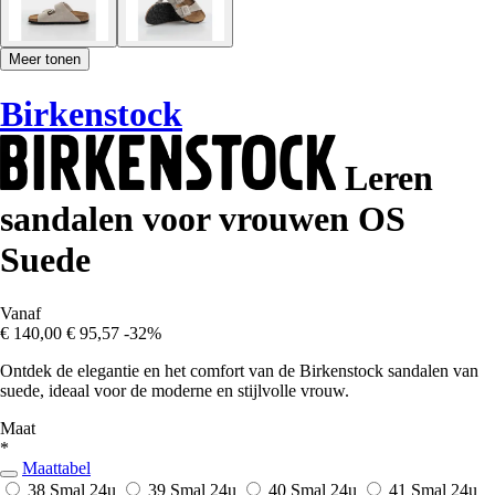
Meer tonen
Birkenstock
Leren
sandalen voor vrouwen OS
Suede
Vanaf
€ 140,00
€ 95,57
-32%
Ontdek de elegantie en het comfort van de Birkenstock sandalen van
suede, ideaal voor de moderne en stijlvolle vrouw.
Maat
*
Maattabel
38 Smal
24u
39 Smal
24u
40 Smal
24u
41 Smal
24u