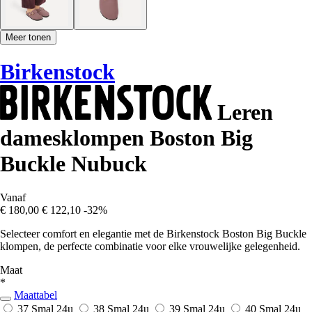
Meer tonen
Birkenstock
Leren
damesklompen Boston Big
Buckle Nubuck
Vanaf
€ 180,00
€ 122,10
-32%
Selecteer comfort en elegantie met de Birkenstock Boston Big Buckle
klompen, de perfecte combinatie voor elke vrouwelijke gelegenheid.
Maat
*
Maattabel
37 Smal
24u
38 Smal
24u
39 Smal
24u
40 Smal
24u