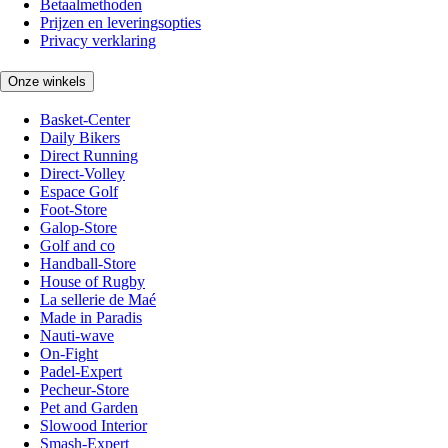
Betaalmethoden
Prijzen en leveringsopties
Privacy verklaring
Onze winkels
Basket-Center
Daily Bikers
Direct Running
Direct-Volley
Espace Golf
Foot-Store
Galop-Store
Golf and co
Handball-Store
House of Rugby
La sellerie de Maé
Made in Paradis
Nauti-wave
On-Fight
Padel-Expert
Pecheur-Store
Pet and Garden
Slowood Interior
Smash-Expert