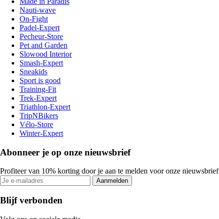
Made in Paradis
Nauti-wave
On-Fight
Padel-Expert
Pecheur-Store
Pet and Garden
Slowood Interior
Smash-Expert
Sneakids
Sport is good
Training-Fit
Trek-Expert
Triathlon-Expert
TripNBikers
Vélo-Store
Winter-Expert
Abonneer je op onze nieuwsbrief
Profiteer van 10% korting door je aan te melden voor onze nieuwsbrief
Aanmelden
Blijf verbonden