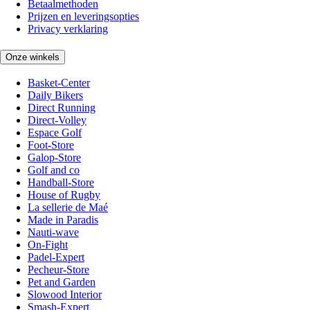
Betaalmethoden
Prijzen en leveringsopties
Privacy verklaring
Onze winkels
Basket-Center
Daily Bikers
Direct Running
Direct-Volley
Espace Golf
Foot-Store
Galop-Store
Golf and co
Handball-Store
House of Rugby
La sellerie de Maé
Made in Paradis
Nauti-wave
On-Fight
Padel-Expert
Pecheur-Store
Pet and Garden
Slowood Interior
Smash-Expert