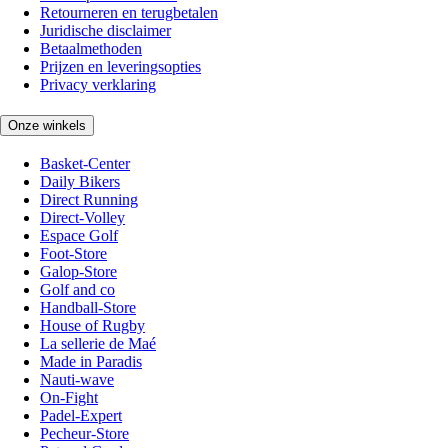
Retourneren en terugbetalen
Juridische disclaimer
Betaalmethoden
Prijzen en leveringsopties
Privacy verklaring
Onze winkels
Basket-Center
Daily Bikers
Direct Running
Direct-Volley
Espace Golf
Foot-Store
Galop-Store
Golf and co
Handball-Store
House of Rugby
La sellerie de Maé
Made in Paradis
Nauti-wave
On-Fight
Padel-Expert
Pecheur-Store