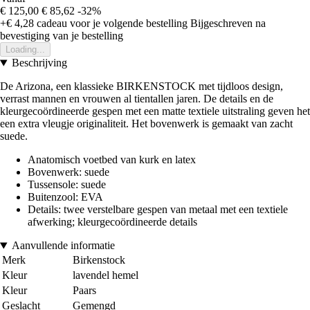
€ 125,00
€ 85,62
-32%
+€ 4,28
cadeau voor je volgende bestelling
Bijgeschreven na
bevestiging van je bestelling
Loading...
Beschrijving
De Arizona, een klassieke BIRKENSTOCK met tijdloos design,
verrast mannen en vrouwen al tientallen jaren. De details en de
kleurgecoördineerde gespen met een matte textiele uitstraling geven het
een extra vleugje originaliteit. Het bovenwerk is gemaakt van zacht
suede.
Anatomisch voetbed van kurk en latex
Bovenwerk: suede
Tussensole: suede
Buitenzool: EVA
Details: twee verstelbare gespen van metaal met een textiele
afwerking; kleurgecoördineerde details
Aanvullende informatie
Merk
Birkenstock
Kleur
lavendel hemel
Kleur
Paars
Geslacht
Gemengd