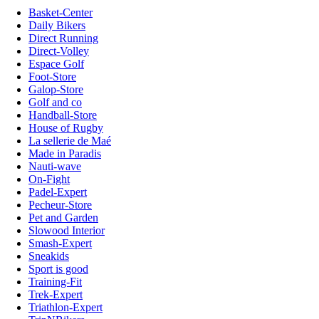
Basket-Center
Daily Bikers
Direct Running
Direct-Volley
Espace Golf
Foot-Store
Galop-Store
Golf and co
Handball-Store
House of Rugby
La sellerie de Maé
Made in Paradis
Nauti-wave
On-Fight
Padel-Expert
Pecheur-Store
Pet and Garden
Slowood Interior
Smash-Expert
Sneakids
Sport is good
Training-Fit
Trek-Expert
Triathlon-Expert