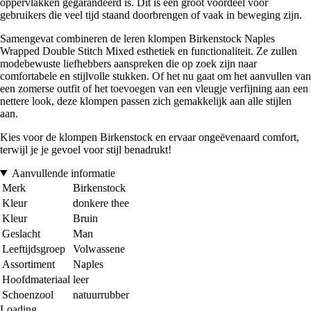
oppervlakken gegarandeerd is. Dit is een groot voordeel voor
gebruikers die veel tijd staand doorbrengen of vaak in beweging zijn.
Samengevat combineren de leren klompen Birkenstock Naples
Wrapped Double Stitch Mixed esthetiek en functionaliteit. Ze zullen
modebewuste liefhebbers aanspreken die op zoek zijn naar
comfortabele en stijlvolle stukken. Of het nu gaat om het aanvullen van
een zomerse outfit of het toevoegen van een vleugje verfijning aan een
nettere look, deze klompen passen zich gemakkelijk aan alle stijlen
aan.
Kies voor de klompen Birkenstock en ervaar ongeëvenaard comfort,
terwijl je je gevoel voor stijl benadrukt!
Aanvullende informatie
Merk
Birkenstock
Kleur
donkere thee
Kleur
Bruin
Geslacht
Man
Leeftijdsgroep
Volwassene
Assortiment
Naples
Hoofdmateriaal
leer
Schoenzool
natuurrubber
Loading...