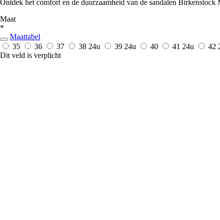
Ontdek het comfort en de duurzaamheid van de sandalen Birkenstock M
Maat
*
Maattabel
35
36
37
38
24u
39
24u
40
41
24u
42
Dit veld is verplicht