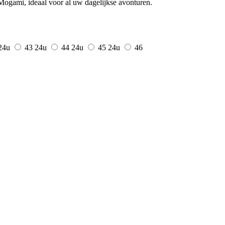
ogami, ideaal voor al uw dagelijkse avonturen.
24u
43
24u
44
24u
45
24u
46