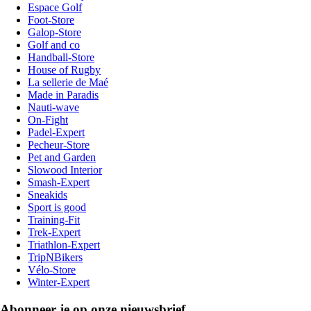
Espace Golf
Foot-Store
Galop-Store
Golf and co
Handball-Store
House of Rugby
La sellerie de Maé
Made in Paradis
Nauti-wave
On-Fight
Padel-Expert
Pecheur-Store
Pet and Garden
Slowood Interior
Smash-Expert
Sneakids
Sport is good
Training-Fit
Trek-Expert
Triathlon-Expert
TripNBikers
Vélo-Store
Winter-Expert
Abonneer je op onze nieuwsbrief