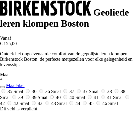
Geoliede
leren klompen Boston
Vanaf
€ 155,00
Ontdek het ongeëvenaarde comfort van de gepolijste leren klompen
Birkenstock Boston, de perfecte metgezellen voor elke gelegenheid en
levensstijl.
Maat
*
Maattabel
35 Smal
36
36 Smal
37
37 Smal
38
38
Smal
39
39 Smal
40
40 Smal
41
41 Smal
42
42 Smal
43
43 Smal
44
45
46 Smal
Dit veld is verplicht