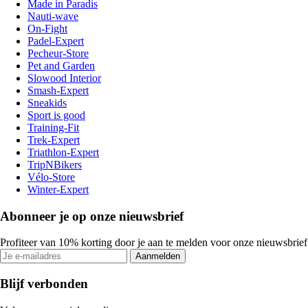
Made in Paradis
Nauti-wave
On-Fight
Padel-Expert
Pecheur-Store
Pet and Garden
Slowood Interior
Smash-Expert
Sneakids
Sport is good
Training-Fit
Trek-Expert
Triathlon-Expert
TripNBikers
Vélo-Store
Winter-Expert
Abonneer je op onze nieuwsbrief
Profiteer van 10% korting door je aan te melden voor onze nieuwsbrief
Aanmelden
Blijf verbonden