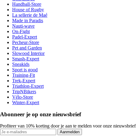
Handball-Store
House of Rugby
La sellerie de Maé
Made in Paradis
Nauti-wave
On-Fight
Padel-Expert
Pecheur-Store
Pet and Garden
Slowood Interior
Smash-Expert
Sneakids
Sport is good
Training-Fit
Trek-Expert
Triathlon-Expert
TripNBikers
Vélo-Store
Winter-Expert
Abonneer je op onze nieuwsbrief
Profiteer van 10% korting door je aan te melden voor onze nieuwsbrief
Aanmelden