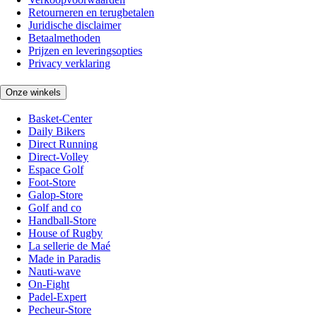
Retourneren en terugbetalen
Juridische disclaimer
Betaalmethoden
Prijzen en leveringsopties
Privacy verklaring
Onze winkels
Basket-Center
Daily Bikers
Direct Running
Direct-Volley
Espace Golf
Foot-Store
Galop-Store
Golf and co
Handball-Store
House of Rugby
La sellerie de Maé
Made in Paradis
Nauti-wave
On-Fight
Padel-Expert
Pecheur-Store