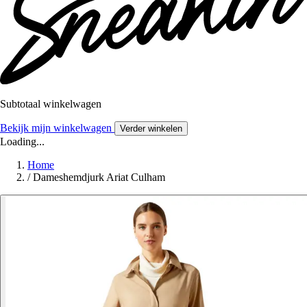
Subtotaal winkelwagen
Bekijk mijn winkelwagen
Verder winkelen
Loading...
Home
/
Dameshemdjurk Ariat Culham