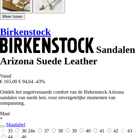
Meer tonen
Birkenstock
Sandalen
Arizona Suede Leather
Vanaf
€ 165,00
€ 94,64
-43%
Ontdek het ongeëvenaarde comfort van de Birkenstock Arizona
sandalen van suede leer, voor onvergetelijke momenten van
ontspanning.
Maat
*
Maattabel
35
36
24u
37
38
39
40
41
42
43
44
46