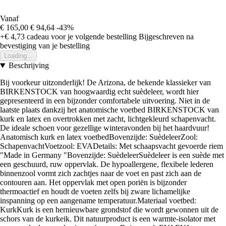
Vanaf
€ 165,00
€ 94,64
-43%
+€ 4,73
cadeau voor je volgende bestelling
Bijgeschreven na
bevestiging van je bestelling
Loading...
Beschrijving
Bij voorkeur uitzonderlijk! De Arizona, de bekende klassieker van
BIRKENSTOCK van hoogwaardig echt suèdeleer, wordt hier
gepresenteerd in een bijzonder comfortabele uitvoering. Niet in de
laatste plaats dankzij het anatomische voetbed BIRKENSTOCK van
kurk en latex en overtrokken met zacht, lichtgekleurd schapenvacht.
De ideale schoen voor gezellige winteravonden bij het haardvuur!
Anatomisch kurk en latex voetbedBovenzijde: SuèdeleerZool:
SchapenvachtVoetzool: EVADetails: Met schaapsvacht gevoerde riem
"Made in Germany "Bovenzijde: SuèdeleerSuèdeleer is een suède met
een geschuurd, ruw oppervlak. De hypoallergene, flexibele lederen
binnenzool vormt zich zachtjes naar de voet en past zich aan de
contouren aan. Het oppervlak met open poriën is bijzonder
thermoactief en houdt de voeten zelfs bij zware lichamelijke
inspanning op een aangename temperatuur.Materiaal voetbed:
KurkKurk is een hernieuwbare grondstof die wordt gewonnen uit de
schors van de kurkeik. Dit natuurproduct is een warmte-isolator met