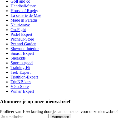
Golf and co
Handball-Store
House of Rugby
La sellerie de Maé
Made in Paradis
Nauti-wave
On-Fight
Padel-Expert
Pecheur-Store
Pet and Garden
Slowood Interior
Smash-Expert
Sneakids
Sport is good
Training-Fit
Trek-Expert
Triathlon-Expert
TripNBikers
Vélo-Store
Winter-Expert
Abonneer je op onze nieuwsbrief
Profiteer van 10% korting door je aan te melden voor onze nieuwsbrief
Aanmelden