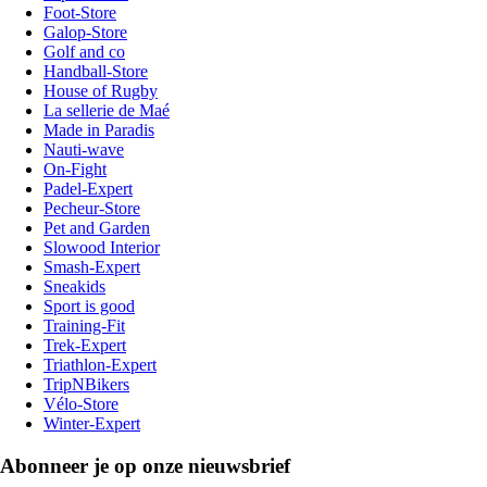
Foot-Store
Galop-Store
Golf and co
Handball-Store
House of Rugby
La sellerie de Maé
Made in Paradis
Nauti-wave
On-Fight
Padel-Expert
Pecheur-Store
Pet and Garden
Slowood Interior
Smash-Expert
Sneakids
Sport is good
Training-Fit
Trek-Expert
Triathlon-Expert
TripNBikers
Vélo-Store
Winter-Expert
Abonneer je op onze nieuwsbrief