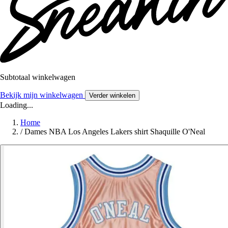
Subtotaal winkelwagen
Bekijk mijn winkelwagen
Verder winkelen
Loading...
Home
/
Dames NBA Los Angeles Lakers shirt Shaquille O'Neal