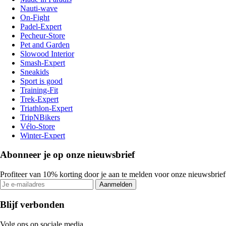
Nauti-wave
On-Fight
Padel-Expert
Pecheur-Store
Pet and Garden
Slowood Interior
Smash-Expert
Sneakids
Sport is good
Training-Fit
Trek-Expert
Triathlon-Expert
TripNBikers
Vélo-Store
Winter-Expert
Abonneer je op onze nieuwsbrief
Profiteer van 10% korting door je aan te melden voor onze nieuwsbrief
Aanmelden
Blijf verbonden
Volg ons op sociale media