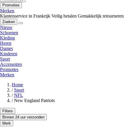
Promoties
Merken
Klantenservice in Frankrijk
Veilig betalen
Gemakkelijk retourneren
Zoeken
Nieuw
Schoenen
Kleding
Heren
Dames
Kinderen
Sport
Accessoires
Promoties
Merken
Home
/
Sport
/
NFL
/
New England Patriots
Filters
Binnen 24 uur verzonden
Merk