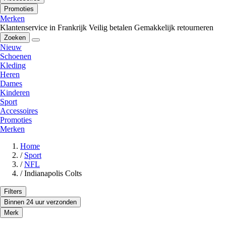
Promoties
Merken
Klantenservice in Frankrijk
Veilig betalen
Gemakkelijk retourneren
Zoeken
Nieuw
Schoenen
Kleding
Heren
Dames
Kinderen
Sport
Accessoires
Promoties
Merken
Home
/
Sport
/
NFL
/
Indianapolis Colts
Filters
Binnen 24 uur verzonden
Merk