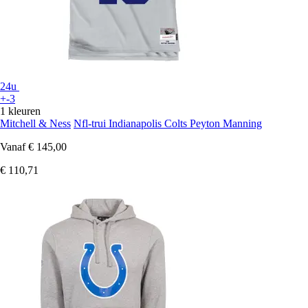
24u
+-3
1 kleuren
Mitchell & Ness
Nfl-trui Indianapolis Colts Peyton Manning
Vanaf
€ 145,00
€ 110,71