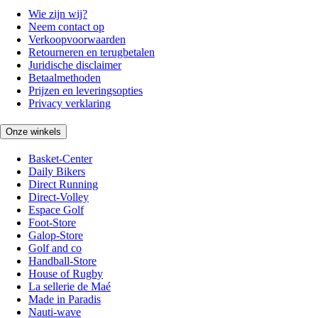
Wie zijn wij?
Neem contact op
Verkoopvoorwaarden
Retourneren en terugbetalen
Juridische disclaimer
Betaalmethoden
Prijzen en leveringsopties
Privacy verklaring
Onze winkels
Basket-Center
Daily Bikers
Direct Running
Direct-Volley
Espace Golf
Foot-Store
Galop-Store
Golf and co
Handball-Store
House of Rugby
La sellerie de Maé
Made in Paradis
Nauti-wave