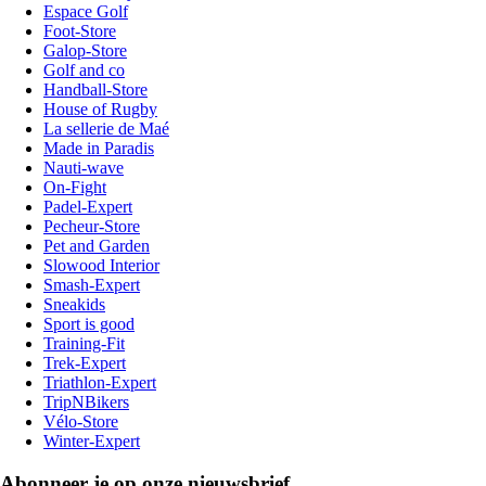
Espace Golf
Foot-Store
Galop-Store
Golf and co
Handball-Store
House of Rugby
La sellerie de Maé
Made in Paradis
Nauti-wave
On-Fight
Padel-Expert
Pecheur-Store
Pet and Garden
Slowood Interior
Smash-Expert
Sneakids
Sport is good
Training-Fit
Trek-Expert
Triathlon-Expert
TripNBikers
Vélo-Store
Winter-Expert
Abonneer je op onze nieuwsbrief