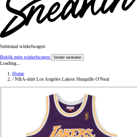
Subtotaal winkelwagen
Bekijk mijn winkelwagen
Verder winkelen
Loading...
Home
/
NBA-shirt Los Angeles Lakers Shaquille O'Neal