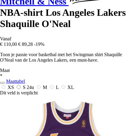
Mitchell & Ness
NBA-shirt Los Angeles Lakers
Shaquille O'Neal
Vanaf
€ 110,00
€ 89,28
-19%
Toon je passie voor basketbal met het Swingman shirt Shaquille
O'Neal van de Los Angeles Lakers, een must-have.
Maat
*
Maattabel
XS
S
24u
M
L
XL
Dit veld is verplicht