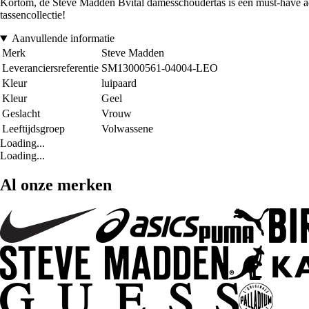
Kortom, de Steve Madden Bvital damesschoudertas is een must-have acce
tassencollectie!
Aanvullende informatie
Merk
Steve Madden
Leveranciersreferentie
SM13000561-04004-LEO
Kleur
luipaard
Kleur
Geel
Geslacht
Vrouw
Leeftijdsgroep
Volwassene
Loading...
Loading...
Al onze merken