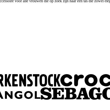
ssoire voor alle vrouwen die op zoek zijn naar een tas die zowel elega