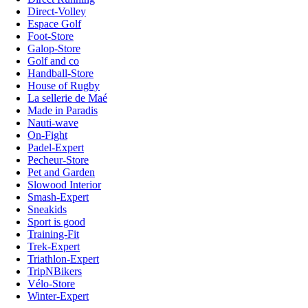
Direct-Volley
Espace Golf
Foot-Store
Galop-Store
Golf and co
Handball-Store
House of Rugby
La sellerie de Maé
Made in Paradis
Nauti-wave
On-Fight
Padel-Expert
Pecheur-Store
Pet and Garden
Slowood Interior
Smash-Expert
Sneakids
Sport is good
Training-Fit
Trek-Expert
Triathlon-Expert
TripNBikers
Vélo-Store
Winter-Expert